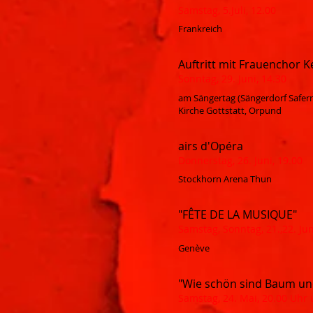
Samstag, 5.Juli, 12.00
Frankreich
Auftritt mit Frauenchor K
Sonntag, 29. Juni, 14.30
am Sängertag (Sängerdorf Safer
Kirche Gottstatt, Orpund
airs d'Opéra
Donnerstag, 26. Juni, 19.00
Stockhorn Arena Thun
"FÊTE DE LA MUSIQUE"
Samstag, Sonntag, 21.,22. Ju
Genève
"Wie schön sind Baum un
Samstag, 24. Mai, 20.00 Uhr 