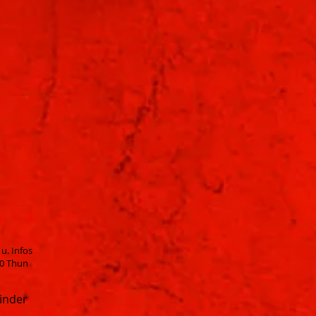
 - 17.00
u. Infos
00 Thun
inder
3.00 - 21.00