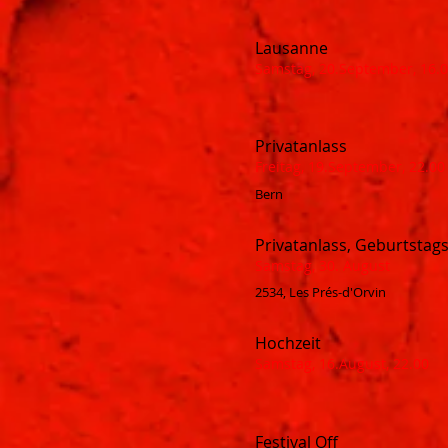
Lausanne
Samstag, 20.September, 16.
Privatanlass
Freitag, 19.September, 22.00
Bern
Privatanlass, Geburtstags
Samstag, 30. August
2534, Les Prés-d'Orvin
Hochzeit
Samstag, 16.August, 22.00
Festival Off