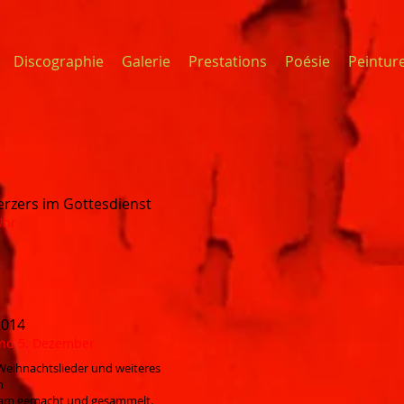
Discographie
Galerie
Prestations
Poésie
Peintur
erzers im Gottesdienst
Uhr
2014
und 5. Dezember
Weihnachtslieder und weiteres
n
ksam gemacht und gesammelt.