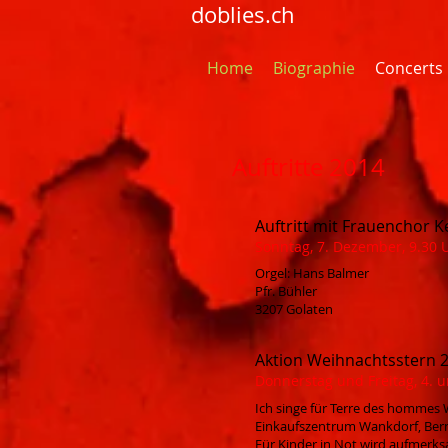
doblies.ch
Home
Biographie
Concerts
Auftritte 2014
Auftritt mit Frauenchor K
Sonntag, 7. Dezember, 9.30 
Orgel: Hans Balmer
Pfr. Bühler
3207 Golaten
Aktion Weihnachtsstern 
Donnerstag und Freitag, 4. 
Ich singe für Terre des hommes 
Einkaufszentrum Wankdorf, Ber
Für Kinder in Not wird aufmer