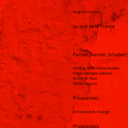
17. - 27. Juli
Avignon, France
au sud de la France
28. Juli - 6. August
Purcell, Händel, Schubert,
Donnerstag, 24. Juli, 21.00
Gesang, Rose Marie Doblies
Orgel, Georges Gabarel
Kirche St. Paul
Nîmes, France
Privatanlass
Samstag, 19. Juli, 21.00
In Frankreich, Orange
Privatanlass