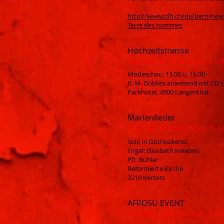
http://www.tdh.ch/de/bern/new
Terre des hommes
Hochzeitsmesse
Sonntag, 30. November, 13.00
Modeschau: 13.00 u. 16.00
R. M. Doblies anwesend mit CD's 
Parkhotel, 4900 Langenthal
Marienlieder
Sonntag, 30. November, 1. A
Solo in Gottesdienst
Orgel: Elisabeth Inaebnit
Pfr. Bühler
Reformierte Kirche
3210 Kerzers
AFROSU EVENT
Samstag, 29.November, 22.0