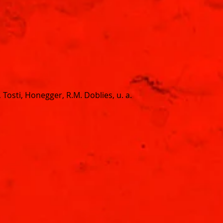
 Tosti, Honegger, R.M. Doblies, u. a.