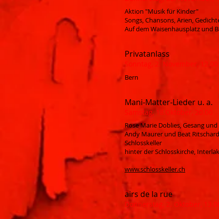
Aktion "Musik für Kinder"
Songs, Chansons, Arien, Gedicht
Auf dem Waisenhausplatz und B
Privatanlass
Sonntag, 2. November, 12.00 
Bern
Mani-Matter-Lieder u. a.
Samstag, 18.Oktober, 20.00
Rose Marie Doblies, Gesang und
Andy Maurer und Beat Ritschard,
Schlosskeller
hinter der Schlosskirche, Interla
www.schlosskeller.ch
airs de la rue
Donnerstag, 2. Oktober, 13.0