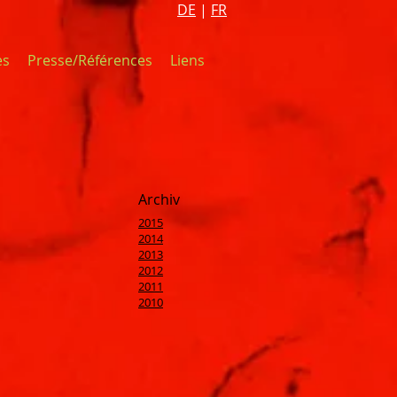
DE
|
FR
es
Presse/Références
Liens
Archiv
2015
2014
2013
2012
2011
2010