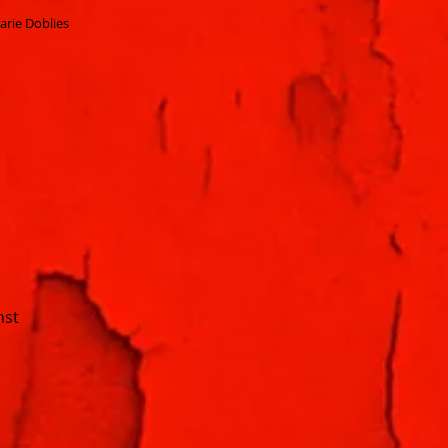
arie Doblies
nst