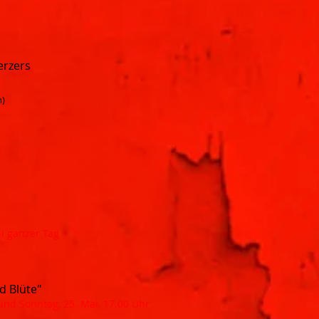
erzers
n)
ni ganzer Tag
d Blüte"
und Sonntag, 25. Mai, 17.00 Uhr