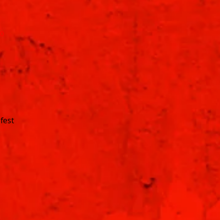
00
fest