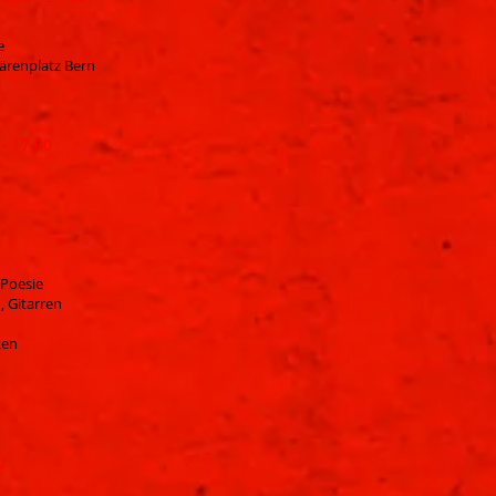
e
ärenplatz Bern
- 17.00
 Poesie
 Gitarren
ken
0