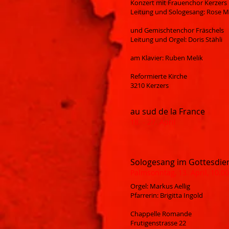
Konzert mit Frauenchor Kerzers
Leitung und Sologesang: Rose M
und Gemischtenchor Fräschels
Leitung und Orgel: Doris Stähli
am Klavier: Ruben Melik
Reformierte Kirche
3210 Kerzers
au sud de la France
18. - 27. April
Sologesang im Gottesdie
Palmsonntag, 13. April, 10.00
Orgel: Markus Aellig
Pfarrerin: Brigitta Ingold
Chappelle Romande
Frutigenstrasse 22