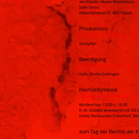
am Klavier: Akane Matsumura
Salle Union
Klibeckstrasse 95, 4057 Basel
Privatanlass
Freitag, 28.November, 19.00
Schüpfen
Beerdigung
Freitag, 28.November, 14.00
Kath. Kirche Subingen
Hochzeitsmesse
Sonntag, 23.November, 11.00
Modeschau: 13.00 u. 16.00
R. M. Doblies anwesend mit CD's 
Hotel, Restaurant Freienhof, 36
zum Tag der Rechte der K
Donnerstag, 20. November, 1