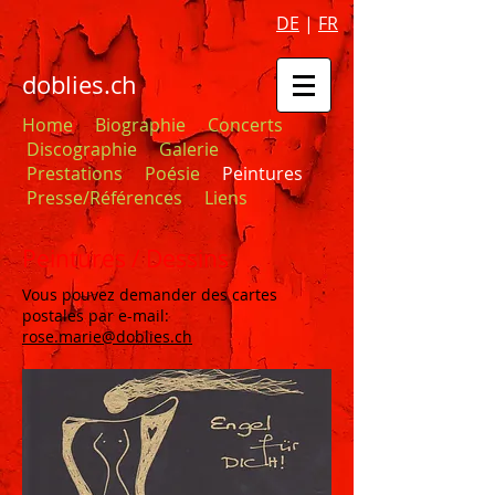
DE
|
FR
doblies.ch
Home
Biographie
Concerts
Discographie
Galerie
Prestations
Poésie
Peintures
Presse/Références
Liens
Peintures / Dessins
Vous pouvez demander des cartes
postales par e-mail:
rose.marie@doblies.ch